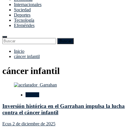
Internacionales
Sociedad
Deportes
Tecnología
Efemérides
Enter
Search
Buscar
Keyword
for:
Search
Saltar
Inicio
al
cáncer infantil
contenido
cáncer infantil
Política
Inversión histórica en el Garrahan impulsa la lucha
contra el cáncer infantil
Ecus
2 de diciembre de 2025