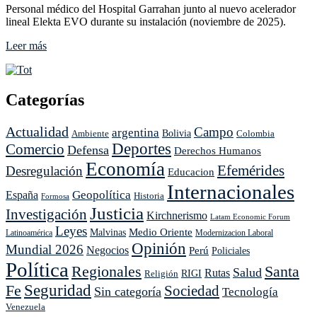
Personal médico del Hospital Garrahan junto al nuevo acelerador
lineal Elekta EVO durante su instalación (noviembre de 2025).
Leer
Leer más
más
sobre
Inversión
histórica
Categorías
en
el
Actualidad
Campo
argentina
Ambiente
Bolivia
Colombia
Garrahan
Deportes
Comercio
impulsa
Defensa
Derechos Humanos
la
Economía
Efemérides
Desregulación
Educacion
lucha
contra
Internacionales
Geopolítica
España
Historia
el
Formosa
Justicia
cáncer
Investigación
Kirchnerismo
Latam Economic Forum
infantil
Leyes
Medio Oriente
Malvinas
Latinoamérica
Modernizacion Laboral
Opinión
Mundial 2026
Negocios
Perú
Policiales
Política
Regionales
Santa
Salud
Rutas
Religión
RIGI
Seguridad
Fe
Sociedad
Sin categoría
Tecnología
Venezuela