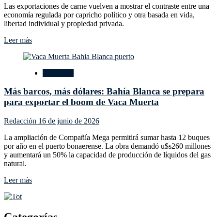
Las exportaciones de carne vuelven a mostrar el contraste entre una
economía regulada por capricho político y otra basada en vida,
libertad individual y propiedad privada.
Leer
Leer más
más
sobre
Buena
Economía
carne:
cuando
Más barcos, más dólares: Bahía Blanca se prepara
producir
vuelve
para exportar el boom de Vaca Muerta
a
ser
Redacción
16 de junio de 2026
mejor
negocio
La ampliación de Compañía Mega permitirá sumar hasta 12 buques
que
por año en el puerto bonaerense. La obra demandó u$s260 millones
prohibir
y aumentará un 50% la capacidad de producción de líquidos del gas
natural.
Leer
Leer más
más
sobre
Más
barcos,