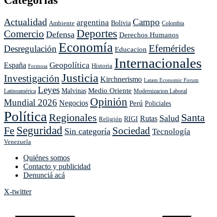
Categorías
más
dólares:
Actualidad
Campo
argentina
Ambiente
Bolivia
Bahía
Colombia
Deportes
Comercio
Blanca
Defensa
Derechos Humanos
se
Economía
Efemérides
Desregulación
Educacion
prepara
para
Internacionales
Geopolítica
España
Historia
exportar
Formosa
Justicia
el
Investigación
Kirchnerismo
Latam Economic Forum
boom
Leyes
Medio Oriente
Malvinas
Latinoamérica
Modernizacion Laboral
de
Opinión
Mundial 2026
Vaca
Negocios
Perú
Policiales
Muerta
Política
Regionales
Santa
Salud
Rutas
Religión
RIGI
Seguridad
Fe
Sociedad
Sin categoría
Tecnología
Venezuela
Quiénes somos
Contacto y publicidad
Denunciá acá
X-twitter