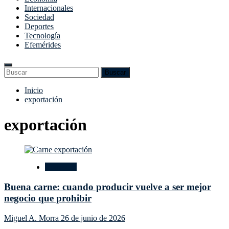
Internacionales
Sociedad
Deportes
Tecnología
Efemérides
Enter
Search
Buscar
Keyword
for:
Search
Saltar
Inicio
al
exportación
contenido
exportación
Comercio
Buena carne: cuando producir vuelve a ser mejor
negocio que prohibir
Miguel A. Morra
26 de junio de 2026