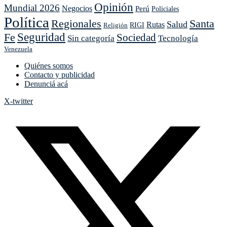
Opinión
Mundial 2026
No
Negocios
Perú
Policiales
Fue
Política
Regionales
Santa
Salud
Rutas
Religión
RIGI
(y
Seguridad
de
Fe
Sociedad
Sin categoría
Tecnología
los
Venezuela
que
quieren
Quiénes somos
que
Contacto y publicidad
sea)
Denunciá acá
X-twitter