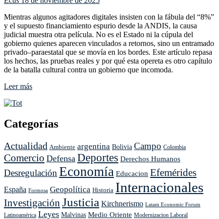
Ecus
18 de noviembre de 2025
Mientras algunos agitadores digitales insisten con la fábula del “8%”
y el supuesto financiamiento espurio desde la ANDIS, la causa
judicial muestra otra película. No es el Estado ni la cúpula del
gobierno quienes aparecen vinculados a retornos, sino un entramado
privado–paraestatal que se movía en los bordes. Este artículo repasa
los hechos, las pruebas reales y por qué esta opereta es otro capítulo
de la batalla cultural contra un gobierno que incomoda.
Leer
Leer más
más
sobre
CASO
ANDIS:
Categorías
La
Caja
Actualidad
Campo
argentina
Ambiente
Bolivia
que
Colombia
Deportes
Comercio
No
Defensa
Derechos Humanos
Era
Economía
Efemérides
Desregulación
Educacion
Caja:
Crónica
Internacionales
Geopolítica
España
Historia
de
Formosa
Justicia
un
Investigación
Kirchnerismo
Latam Economic Forum
Escándalo
Leyes
Medio Oriente
Malvinas
Latinoamérica
Modernizacion Laboral
que