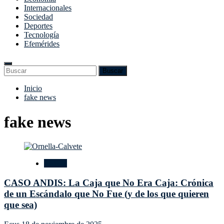
Internacionales
Sociedad
Deportes
Tecnología
Efemérides
Enter
Search
Buscar
Keyword
for:
Search
Saltar
Inicio
al
fake news
contenido
fake news
Justicia
CASO ANDIS: La Caja que No Era Caja: Crónica
de un Escándalo que No Fue (y de los que quieren
que sea)