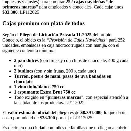
impuestos y ajustes) para comprar
252 cajas navideñas “de
primeras marcas”
para empleados y concejales. Cada caja: unos
$33.300
. LP112025
Cajas premium con plata de todos
Según el
Pliego de Licitación Privada 11-2025
del propio
Concejo, el objeto es la
“Provisión de Cajas Navideñas”
para 252
unidades, embaladas en caja microcorrugada con manija, con el
siguiente contenido mínimo:
2 pan dulces
(con frutas y con chips de chocolate, 400 g cada
uno)
2 budines
(con y sin frutas, 200 g cada uno)
Turrón, postre de maní, pasas de uva bañadas en
chocolate
1 vino tinto/blanco 750 cc
1 espumante Extra Brut 750 cc
Todo exigido en
“primeras marcas”
, con especial atención a
la calidad de los productos. LP112025
El
valor estimado oficial
del pliego es de
$8.391.600
, lo que da un
costo por unidad de
$33.300
por caja. LP112025
Es decir: en una ciudad con miles de familias que no llegan a cubrir