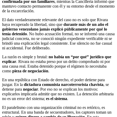
confirmada por sus familiares
, mientras la Cancillería informó que
mantuvo contacto permanente con él y su entorno desde el momento
de la excarcelación.
El dato verdaderamente relevante del caso no es solo que Rivara
haya recuperado la libertad, sino que
durante más de un año el
gobierno venezolano jamás explicó públicamente por qué lo
tenía detenido
. No hubo acusación formal, no se informó una causa
judicial concreta, no se conoció ningún expediente verificable ni se
brindó una explicación legal consistente. Ese silencio no fue casual
ni accidental. Fue deliberado.
La razón es simple y brutal:
no había un “por qué” jurídico que
explicar
. Rivara no estaba preso por un delito comprobado ni por
una causa real. Estaba detenido porque el régimen lo necesitaba
como
pieza de negociación
.
En una república con Estado de derecho, el poder detiene para
juzgar. En la
dictadura comunista narcoterrorista chavista
, se
detiene para
negociar
. Por eso no se explican los motivos:
explicarlos implicaría admitir que no existen. La detención arbitraria
no es un error del sistema;
es el sistema
.
El paralelismo con una organización criminal no es retórico, es
estructural. En una banda de secuestradores, los captores toman un
rehén y
exigen dinero a cambio de su liberación
. En esta