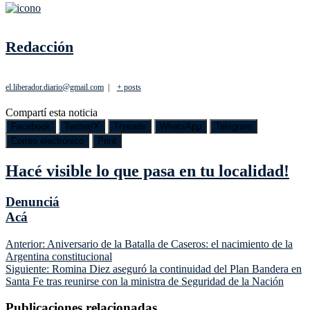
Redacción
el.liberador.diario@gmail.com
|
+ posts
Compartí esta noticia
Facebook
Twitter/X
Threads
WhatsApp
Telegram
Correo electrónico
Print
Hacé visible lo que pasa en tu localidad!
Denunciá
Acá
Navegación
Anterior:
Aniversario de la Batalla de Caseros: el nacimiento de la
Argentina constitucional
de
Siguiente:
Romina Diez aseguró la continuidad del Plan Bandera en
entradas
Santa Fe tras reunirse con la ministra de Seguridad de la Nación
Publicaciones relacionadas