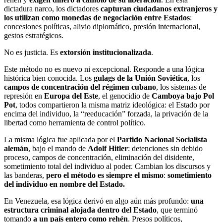
dictadura narco, los dictadores
capturan ciudadanos extranjeros y
los utilizan como monedas de negociación entre Estados
:
concesiones políticas, alivio diplomático, presión internacional,
gestos estratégicos.
No es justicia. Es
extorsión institucionalizada
.
Este método no es nuevo ni excepcional. Responde a una lógica
histórica bien conocida. Los
gulags de la Unión Soviética
, los
campos de concentración del régimen cubano
, los sistemas de
represión en
Europa del Este
, el genocidio de
Camboya bajo Pol
Pot
, todos compartieron la misma matriz ideológica: el Estado por
encima del individuo, la “reeducación” forzada, la privación de la
libertad como herramienta de control político.
La misma lógica fue aplicada por el
Partido Nacional Socialista
alemán
, bajo el mando de
Adolf Hitler
: detenciones sin debido
proceso, campos de concentración, eliminación del disidente,
sometimiento total del individuo al poder. Cambian los discursos y
las banderas,
pero el método es siempre el mismo
:
sometimiento
del individuo en nombre del Estado.
En Venezuela, esa lógica derivó en algo aún más profundo:
una
estructura criminal alojada dentro del Estado
, que terminó
tomando
a un país entero como rehén
. Presos políticos,