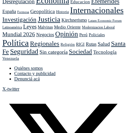
Economía
Efemérides
Desregulación
Educacion
Internacionales
Geopolítica
España
Historia
Formosa
Justicia
Investigación
Kirchnerismo
Latam Economic Forum
Leyes
Medio Oriente
Malvinas
Latinoamérica
Modernizacion Laboral
Opinión
Mundial 2026
Negocios
Perú
Policiales
Política
Regionales
Santa
Salud
Rutas
Religión
RIGI
Seguridad
Fe
Sociedad
Sin categoría
Tecnología
Venezuela
Quiénes somos
Contacto y publicidad
Denunciá acá
X-twitter