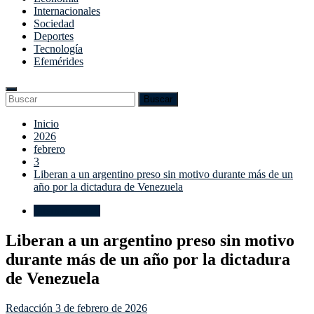
Internacionales
Sociedad
Deportes
Tecnología
Efemérides
Enter
Search
Buscar
Keyword
for:
Search
Saltar
Inicio
al
2026
contenido
febrero
3
Liberan a un argentino preso sin motivo durante más de un
año por la dictadura de Venezuela
Internacionales
Liberan a un argentino preso sin motivo
durante más de un año por la dictadura
de Venezuela
Redacción
3 de febrero de 2026