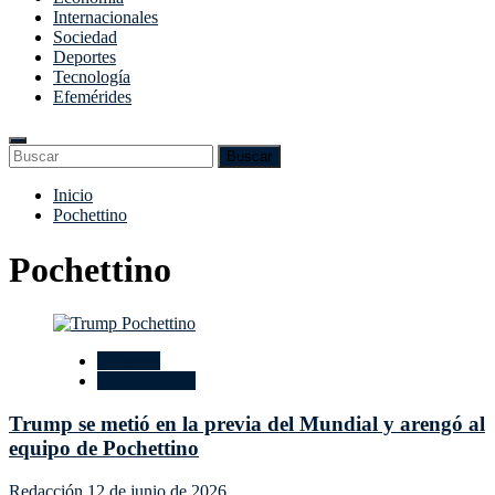
Internacionales
Sociedad
Deportes
Tecnología
Efemérides
Enter
Search
Buscar
Keyword
for:
Search
Saltar
Inicio
al
Pochettino
contenido
Pochettino
Deportes
Mundial 2026
Trump se metió en la previa del Mundial y arengó al
equipo de Pochettino
Redacción
12 de junio de 2026