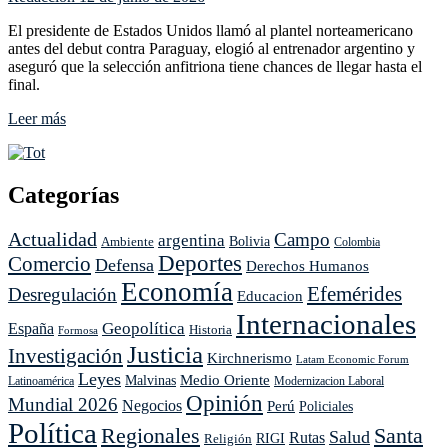
El presidente de Estados Unidos llamó al plantel norteamericano
antes del debut contra Paraguay, elogió al entrenador argentino y
aseguró que la selección anfitriona tiene chances de llegar hasta el
final.
Leer
Leer más
más
sobre
Trump
se
Categorías
metió
en
Actualidad
Campo
argentina
Ambiente
Bolivia
Colombia
la
Deportes
Comercio
previa
Defensa
Derechos Humanos
del
Economía
Efemérides
Desregulación
Educacion
Mundial
y
Internacionales
Geopolítica
España
Historia
Formosa
arengó
Justicia
al
Investigación
Kirchnerismo
Latam Economic Forum
equipo
Leyes
Medio Oriente
Malvinas
Latinoamérica
Modernizacion Laboral
de
Opinión
Mundial 2026
Negocios
Pochettino
Perú
Policiales
Política
Regionales
Santa
Salud
Rutas
Religión
RIGI