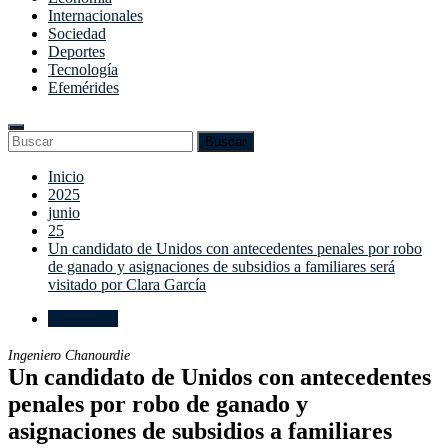
Internacionales
Sociedad
Deportes
Tecnología
Efemérides
Enter
Search
Buscar
Keyword
for:
Search
Saltar
Inicio
al
2025
contenido
junio
25
Un candidato de Unidos con antecedentes penales por robo
de ganado y asignaciones de subsidios a familiares será
visitado por Clara García
Regionales
Ingeniero Chanourdie
Un candidato de Unidos con antecedentes
penales por robo de ganado y
asignaciones de subsidios a familiares