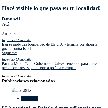
Hacé visible lo que pasa en tu localidad!
Denunciá
Acá
Navegación
Anterior:
de
Ingeniero Chanourdie
Irán se rinde tras bombardeo de EE.UU. y termina por ahora la
entradas
guerra contra Israel
Siguiente:
Ingeniero Chanourdie
Pamela Moro: “Villa Gobernador Gálvez tiene todo para crecer,
pero hace años es pisada por la política corrupta”
Ingeniero Chanourdie
Publicaciones relacionadas
Regionales
LLA cuestionó en Rafaela el gasto millonario para