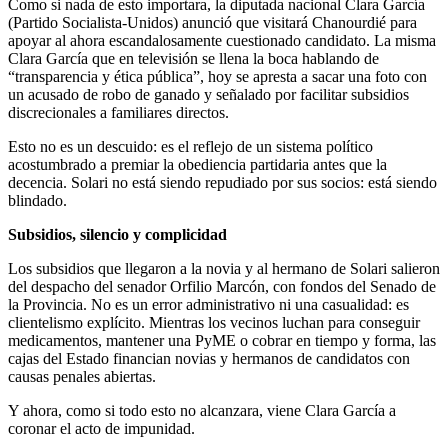
Como si nada de esto importara, la diputada nacional Clara García
(Partido Socialista-Unidos) anunció que visitará Chanourdié para
apoyar al ahora escandalosamente cuestionado candidato. La misma
Clara García que en televisión se llena la boca hablando de
“transparencia y ética pública”, hoy se apresta a sacar una foto con
un acusado de robo de ganado y señalado por facilitar subsidios
discrecionales a familiares directos.
Esto no es un descuido: es el reflejo de un sistema político
acostumbrado a premiar la obediencia partidaria antes que la
decencia. Solari no está siendo repudiado por sus socios: está siendo
blindado.
Subsidios, silencio y complicidad
Los subsidios que llegaron a la novia y al hermano de Solari salieron
del despacho del senador Orfilio Marcón, con fondos del Senado de
la Provincia. No es un error administrativo ni una casualidad: es
clientelismo explícito. Mientras los vecinos luchan para conseguir
medicamentos, mantener una PyME o cobrar en tiempo y forma, las
cajas del Estado financian novias y hermanos de candidatos con
causas penales abiertas.
Y ahora, como si todo esto no alcanzara, viene Clara García a
coronar el acto de impunidad.