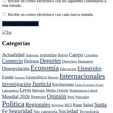
Recibir un correo electrónico con los siguientes comentarios a
esta entrada.
Recibir un correo electrónico con cada nueva entrada.
Categorías
Actualidad
Campo
argentina
Ambiente
Bolivia
Colombia
Deportes
Comercio
Defensa
Derechos Humanos
Economía
Efemérides
Desregulación
Educacion
Internacionales
Geopolítica
España
Historia
Formosa
Justicia
Investigación
Kirchnerismo
Latam Economic Forum
Leyes
Medio Oriente
Malvinas
Latinoamérica
Modernizacion Laboral
Opinión
Mundial 2026
Negocios
Perú
Policiales
Política
Regionales
Santa
Salud
Rutas
Religión
RIGI
Seguridad
Fe
Sociedad
Sin categoría
Tecnología