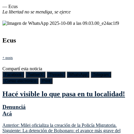
— Ecus
La libertad no se mendiga, se ejerce
Ecus
+ posts
Compartí esta noticia
Facebook
Twitter/X
Threads
WhatsApp
Telegram
Correo electrónico
Print
Hacé visible lo que pasa en tu localidad!
Denunciá
Acá
Navegación
Anterior:
Milei oficializa la creación de la Policía Migratoria.
Siguiente:
La detención de Bolsonaro: el avance más grave del