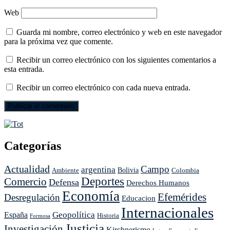
Web
Guarda mi nombre, correo electrónico y web en este navegador
para la próxima vez que comente.
Recibir un correo electrónico con los siguientes comentarios a
esta entrada.
Recibir un correo electrónico con cada nueva entrada.
Categorías
Actualidad
Campo
argentina
Ambiente
Bolivia
Colombia
Deportes
Comercio
Defensa
Derechos Humanos
Economía
Efemérides
Desregulación
Educacion
Internacionales
Geopolítica
España
Historia
Formosa
Justicia
Investigación
Kirchnerismo