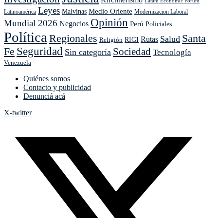
Latam Economic Forum
Leyes
Medio Oriente
Malvinas
Latinoamérica
Modernizacion Laboral
Opinión
Mundial 2026
Negocios
Perú
Policiales
Política
Regionales
Santa
Salud
Rutas
Religión
RIGI
Seguridad
Fe
Sociedad
Sin categoría
Tecnología
Venezuela
Quiénes somos
Contacto y publicidad
Denunciá acá
X-twitter