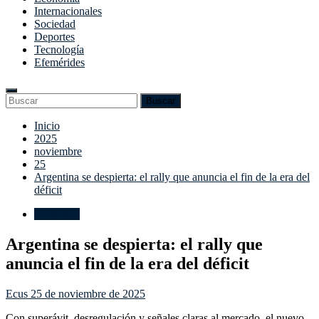
Internacionales
Sociedad
Deportes
Tecnología
Efemérides
Enter
Search
Buscar
Keyword
for:
Search
Saltar
Inicio
al
2025
contenido
noviembre
25
Argentina se despierta: el rally que anuncia el fin de la era del
déficit
Economía
Argentina se despierta: el rally que
anuncia el fin de la era del déficit
Ecus
25 de noviembre de 2025
Con superávit, desregulación y señales claras al mercado, el nuevo