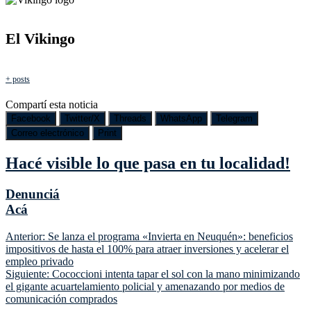
El Vikingo
+ posts
Compartí esta noticia
Facebook
Twitter/X
Threads
WhatsApp
Telegram
Correo electrónico
Print
Hacé visible lo que pasa en tu localidad!
Denunciá
Acá
Navegación
Anterior:
Se lanza el programa «Invierta en Neuquén»: beneficios
impositivos de hasta el 100% para atraer inversiones y acelerar el
de
empleo privado
entradas
Siguiente:
Cococcioni intenta tapar el sol con la mano minimizando
el gigante acuartelamiento policial y amenazando por medios de
comunicación comprados