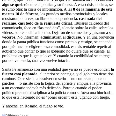
algo se quebró
entre la política y su fuerza. A esta crisis, encima, se
le sumó otra: la crisis de información. A las
8 de la mañana de este
martes 10 de febrero
, los grandes medios provinciales y locales
mostraron, otra vez, su libreto de dependencia:
casi nada del
reclamo, casi todo de la respuesta oficial
. Titulares calcados del
comunicado, foco en “las medidas”, silencio sobre la calle, sobre los
videos, sobre el clima interno. Dejaron de ser medios y pasaron a ser
voceros
. No informan:
administran el discurso
. Y en una provincia
donde la pauta pública funciona como premio y castigo, se entiende
por qué muchos eligieron esa comodidad: es más rentable repetir al
gobierno que contar lo que el gobierno no quiere que se cuente. El
problema es que la gente lo ve. Y cuando la credibilidad se entrega
por conveniencia, rara vez vuelve intacta.
Santa Fe amaneció con una realidad que ya no se puede esconder:
la
fuerza está plantada
, el interior se contagia, y el gobierno tiene dos
caminos. O se sienta a resolver en serio —no con relato, no con
parches— o insiste con la lógica del apriete y empuja a la provincia
a un escenario todavía más delicado. Porque cuando el poder
político pretende disciplinar a la policía como si fuera una hinchada,
lo que está haciendo no es “poner orden”: está jugando con fuego.
Y anoche, en Rosario, el fuego se vio.