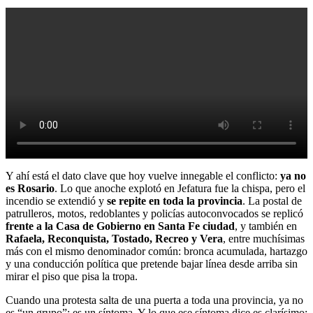
Y ahí está el dato clave que hoy vuelve innegable el conflicto:
ya no
es Rosario
. Lo que anoche explotó en Jefatura fue la chispa, pero el
incendio se extendió y
se repite en toda la provincia
. La postal de
patrulleros, motos, redoblantes y policías autoconvocados se replicó
frente a la Casa de Gobierno en Santa Fe ciudad
, y también en
Rafaela, Reconquista, Tostado, Recreo y Vera
, entre muchísimas
más con el mismo denominador común: bronca acumulada, hartazgo
y una conducción política que pretende bajar línea desde arriba sin
mirar el piso que pisa la tropa.
Cuando una protesta salta de una puerta a toda una provincia, ya no
es “un grupo”: es un síntoma. Y lo que ese síntoma dice es clarísimo: