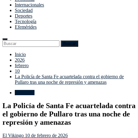
Internacionales
Sociedad
Deportes
Tecnología
Efemérides
Enter
Search
Buscar
Keyword
for:
Search
Saltar
Inicio
al
2026
contenido
febrero
10
La Policía de Santa Fe acuartelada contra el gobierno de
Pullaro tras una noche de represión y amenazas
Seguridad
La Policía de Santa Fe acuartelada contra
el gobierno de Pullaro tras una noche de
represión y amenazas
El Vikingo
10 de febrero de 2026