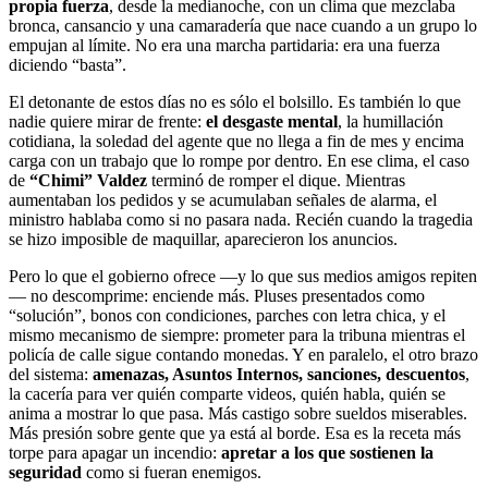
propia fuerza
, desde la medianoche, con un clima que mezclaba
bronca, cansancio y una camaradería que nace cuando a un grupo lo
empujan al límite. No era una marcha partidaria: era una fuerza
diciendo “basta”.
El detonante de estos días no es sólo el bolsillo. Es también lo que
nadie quiere mirar de frente:
el desgaste mental
, la humillación
cotidiana, la soledad del agente que no llega a fin de mes y encima
carga con un trabajo que lo rompe por dentro. En ese clima, el caso
de
“Chimi” Valdez
terminó de romper el dique. Mientras
aumentaban los pedidos y se acumulaban señales de alarma, el
ministro hablaba como si no pasara nada. Recién cuando la tragedia
se hizo imposible de maquillar, aparecieron los anuncios.
Pero lo que el gobierno ofrece —y lo que sus medios amigos repiten
— no descomprime: enciende más. Pluses presentados como
“solución”, bonos con condiciones, parches con letra chica, y el
mismo mecanismo de siempre: prometer para la tribuna mientras el
policía de calle sigue contando monedas. Y en paralelo, el otro brazo
del sistema:
amenazas, Asuntos Internos, sanciones, descuentos
,
la cacería para ver quién comparte videos, quién habla, quién se
anima a mostrar lo que pasa. Más castigo sobre sueldos miserables.
Más presión sobre gente que ya está al borde. Esa es la receta más
torpe para apagar un incendio:
apretar a los que sostienen la
seguridad
como si fueran enemigos.