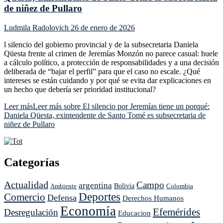
de niñez de Pullaro
Ludmila Radolovich
26 de enero de 2026
l silencio del gobierno provincial y de la subsecretaria Daniela
Qüesta frente al crimen de Jeremías Monzón no parece casual: huele
a cálculo político, a protección de responsabilidades y a una decisión
deliberada de “bajar el perfil” para que el caso no escale. ¿Qué
intereses se están cuidando y por qué se evita dar explicaciones en
un hecho que debería ser prioridad institucional?
Leer más
Leer más sobre El silencio por Jeremías tiene un porqué:
Daniela Qüesta, exintendente de Santo Tomé es subsecretaria de
niñez de Pullaro
Categorías
Actualidad
Campo
argentina
Ambiente
Bolivia
Colombia
Deportes
Comercio
Defensa
Derechos Humanos
Economía
Efemérides
Desregulación
Educacion