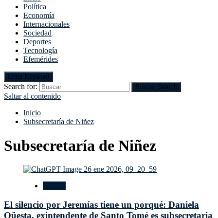
Política
Economía
Internacionales
Sociedad
Deportes
Tecnología
Efemérides
Enter Keyword
Search for:
Buscar
Search
Saltar al contenido
Inicio
Subsecretaría de Niñez
Subsecretaría de Niñez
Política
El silencio por Jeremías tiene un porqué: Daniela
Qüesta, exintendente de Santo Tomé es subsecretaria