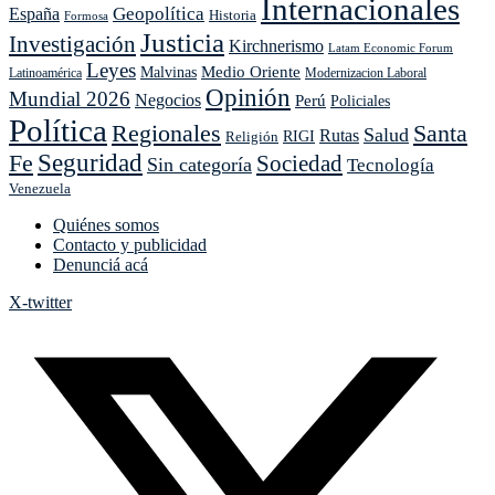
Internacionales
Geopolítica
España
Historia
Formosa
Justicia
Investigación
Kirchnerismo
Latam Economic Forum
Leyes
Medio Oriente
Malvinas
Latinoamérica
Modernizacion Laboral
Opinión
Mundial 2026
Negocios
Perú
Policiales
Política
Regionales
Santa
Salud
Rutas
Religión
RIGI
Seguridad
Fe
Sociedad
Sin categoría
Tecnología
Venezuela
Quiénes somos
Contacto y publicidad
Denunciá acá
X-twitter