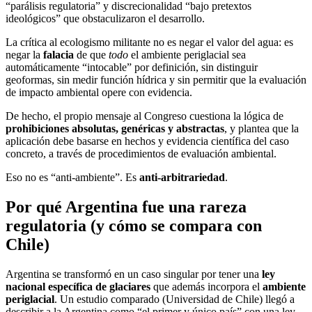
“parálisis regulatoria” y discrecionalidad “bajo pretextos
ideológicos” que obstaculizaron el desarrollo.
La crítica al ecologismo militante no es negar el valor del agua: es
negar la
falacia
de que
todo
el ambiente periglacial sea
automáticamente “intocable” por definición, sin distinguir
geoformas, sin medir función hídrica y sin permitir que la evaluación
de impacto ambiental opere con evidencia.
De hecho, el propio mensaje al Congreso cuestiona la lógica de
prohibiciones absolutas, genéricas y abstractas
, y plantea que la
aplicación debe basarse en hechos y evidencia científica del caso
concreto, a través de procedimientos de evaluación ambiental.
Eso no es “anti-ambiente”. Es
anti-arbitrariedad
.
Por qué Argentina fue una rareza
regulatoria (y cómo se compara con
Chile)
Argentina se transformó en un caso singular por tener una
ley
nacional específica de glaciares
que además incorpora el
ambiente
periglacial
. Un estudio comparado (Universidad de Chile) llegó a
describir a la Argentina como “el primer y único país” con una ley