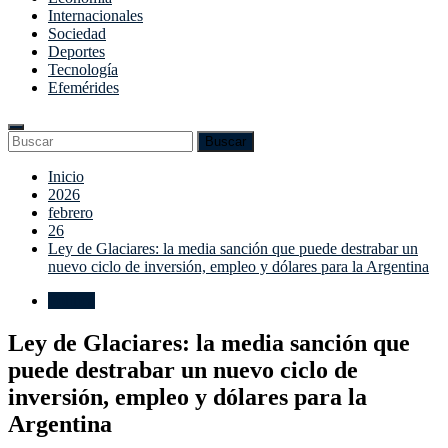
Internacionales
Sociedad
Deportes
Tecnología
Efemérides
Enter
Search
Buscar
Keyword
for:
Search
Saltar
Inicio
al
2026
contenido
febrero
26
Ley de Glaciares: la media sanción que puede destrabar un
nuevo ciclo de inversión, empleo y dólares para la Argentina
Política
Ley de Glaciares: la media sanción que
puede destrabar un nuevo ciclo de
inversión, empleo y dólares para la
Argentina