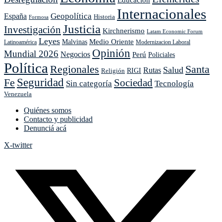
Internacionales
Geopolítica
España
Historia
Formosa
Justicia
Investigación
Kirchnerismo
Latam Economic Forum
Leyes
Medio Oriente
Malvinas
Latinoamérica
Modernizacion Laboral
Opinión
Mundial 2026
Negocios
Perú
Policiales
Política
Regionales
Santa
Salud
Rutas
Religión
RIGI
Seguridad
Fe
Sociedad
Sin categoría
Tecnología
Venezuela
Quiénes somos
Contacto y publicidad
Denunciá acá
X-twitter