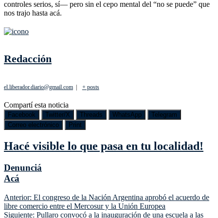
controles serios, sí— pero sin el cepo mental del “no se puede” que
nos trajo hasta acá.
Redacción
el.liberador.diario@gmail.com
|
+ posts
Compartí esta noticia
Facebook
Twitter/X
Threads
WhatsApp
Telegram
Correo electrónico
Print
Hacé visible lo que pasa en tu localidad!
Denunciá
Acá
Navegación
Anterior:
El congreso de la Nación Argentina aprobó el acuerdo de
libre comercio entre el Mercosur y la Unión Europea
de
Siguiente:
Pullaro convocó a la inauguración de una escuela a las