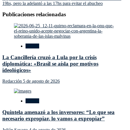
entradas
19hs, pero la adelantó a las 17hs para evitar el abucheo
Publicaciones relacionadas
Política
La Cancillería cruzó a Lula por la crisis
diplomática: «Brasil se aísla por motivos
ideológicos»
Redacción
5 de agosto de 2026
Política
Quintela amenazó a los inversores: “Lo que sea
necesario expropiar, lo vamos a expropiar”
Julián Sayago
4 de agosto de 2026