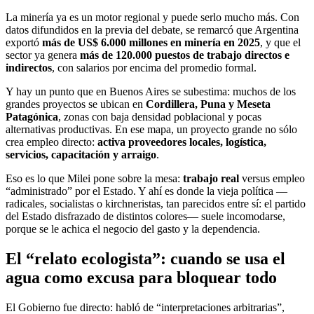
La minería ya es un motor regional y puede serlo mucho más. Con
datos difundidos en la previa del debate, se remarcó que Argentina
exportó
más de US$ 6.000 millones en minería en 2025
, y que el
sector ya genera
más de 120.000 puestos de trabajo directos e
indirectos
, con salarios por encima del promedio formal.
Y hay un punto que en Buenos Aires se subestima: muchos de los
grandes proyectos se ubican en
Cordillera, Puna y Meseta
Patagónica
, zonas con baja densidad poblacional y pocas
alternativas productivas. En ese mapa, un proyecto grande no sólo
crea empleo directo:
activa proveedores locales, logística,
servicios, capacitación y arraigo
.
Eso es lo que Milei pone sobre la mesa:
trabajo real
versus empleo
“administrado” por el Estado. Y ahí es donde la vieja política —
radicales, socialistas o kirchneristas, tan parecidos entre sí: el partido
del Estado disfrazado de distintos colores— suele incomodarse,
porque se le achica el negocio del gasto y la dependencia.
El “relato ecologista”: cuando se usa el
agua como excusa para bloquear todo
El Gobierno fue directo: habló de “interpretaciones arbitrarias”,