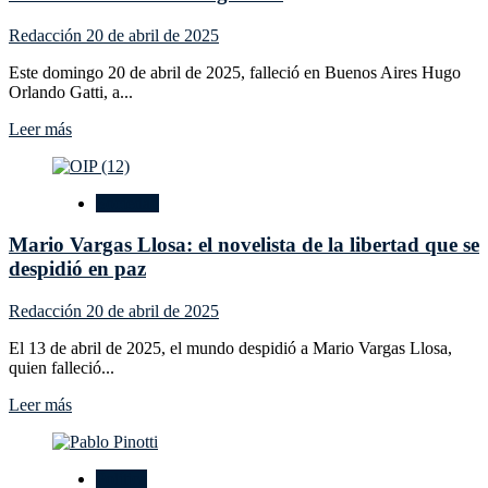
Redacción
20 de abril de 2025
Este domingo 20 de abril de 2025, falleció en Buenos Aires Hugo
Orlando Gatti, a...
Leer
Leer más
más
sobre
Murió
Sociedad
Hugo
Orlando
Mario Vargas Llosa: el novelista de la libertad que se
Gatti:
el
despidió en paz
arquero
que
Redacción
20 de abril de 2025
revolucionó
el
El 13 de abril de 2025, el mundo despidió a Mario Vargas Llosa,
fútbol
quien falleció...
argentino
Leer
Leer más
más
sobre
Mario
Política
Vargas