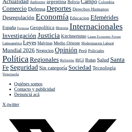
Actualidad
Campo
argentina
Ambiente
Bolivia
Colombia
poder:
Deportes
Comercio
un
Defensa
Derechos Humanos
análisis
Economía
Efemérides
Desregulación
Educacion
crítico
del
Internacionales
Geopolítica
España
Historia
voto
Formosa
Justicia
santafesino
Investigación
Kirchnerismo
Latam Economic Forum
Leyes
Medio Oriente
Malvinas
Latinoamérica
Modernizacion Laboral
Opinión
Mundial 2026
Negocios
Perú
Policiales
Política
Regionales
Santa
Salud
Rutas
Religión
RIGI
Seguridad
Fe
Sociedad
Sin categoría
Tecnología
Venezuela
Quiénes somos
Contacto y publicidad
Denunciá acá
X-twitter