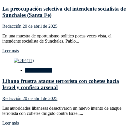
Llosa:
La preocupación selectiva del intendente socialista de
el
novelista
Sunchales (Santa Fe)
de
la
Redacción
20 de abril de 2025
libertad
que
En una muestra de oportunismo político pocas veces vista, el
se
intendente socialista de Sunchales, Pablo...
despidió
en
Leer
Leer más
paz
más
sobre
La
Internacionales
preocupación
selectiva
Líbano frustra ataque terrorista con cohetes hacia
del
intendente
Israel y confisca arsenal
socialista
de
Redacción
20 de abril de 2025
Sunchales
(Santa
Las autoridades libanesas desactivaron un nuevo intento de ataque
Fe)
terrorista con cohetes dirigido contra Israel,...
Leer
Leer más
más