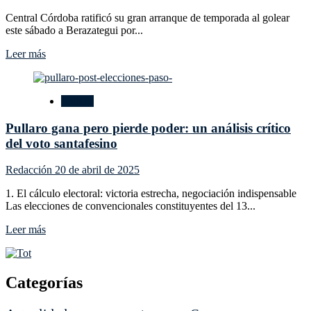
de
Cristo,
Central Córdoba ratificó su gran arranque de temporada al golear
las
este sábado a Berazategui por...
fiestas
judías
Leer
Leer más
y
más
las
sobre
celebraciones
Central
Política
paganas
Córdoba
de
Pullaro gana pero pierde poder: un análisis crítico
Rosario
goleó
del voto santafesino
con
hatrick
Redacción
20 de abril de 2025
de
Ramírez
1. El cálculo electoral: victoria estrecha, negociación indispensable
y
Las elecciones de convencionales constituyentes del 13...
es
puntero
Leer
Leer más
e
más
invicto
sobre
con
Pullaro
un
gana
Categorías
partido
pero
menos
pierde