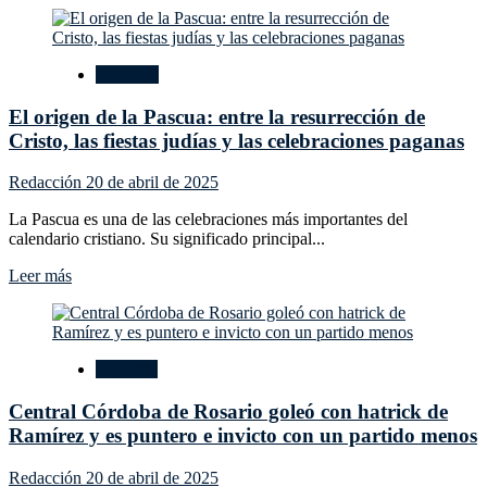
sobre
Líbano
frustra
Sociedad
ataque
terrorista
El origen de la Pascua: entre la resurrección de
con
cohetes
Cristo, las fiestas judías y las celebraciones paganas
hacia
Israel
Redacción
20 de abril de 2025
y
confisca
La Pascua es una de las celebraciones más importantes del
arsenal
calendario cristiano. Su significado principal...
Leer
Leer más
más
sobre
El
origen
Deportes
de
la
Central Córdoba de Rosario goleó con hatrick de
Pascua:
entre
Ramírez y es puntero e invicto con un partido menos
la
resurrección
Redacción
20 de abril de 2025