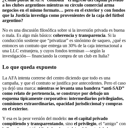
a los clubes argentinos mientras su círculo comercial arma
negocios en el mismo formato… pero en el exterior y con fondos
que la Justicia investiga como provenientes de la caja del fútbol
argentino?
No es una discusión filosófica sobre si la inversión privada es buena
o mala. Es algo más básico:
coherencia y transparencia
. Si la
conducción sostiene que “privatizar” es sinónimo de saqueo, ¿qué es
entonces un contrato que entrega un 30% de la caja internacional a
una LLC extranjera, y cuyos fondos terminan —según la
investigación— financiando la compra de un club en Italia?
Lo que queda expuesto
La AFA intenta correrse del centro diciendo que todo es una
campaña, y que el contrato se justifica por antecedentes. Pero el caso
ya dejó una marca:
mientras se levanta una bandera “anti-SAD”
como relato de pertenencia, se construye por debajo un
esquema típicamente corporativo: intermediarios privilegiados,
comisiones extraordinarias, opacidad jurisdiccional y compras
en el exterior.
Y esa es la peor versión del modelo:
no el capital privado
compitiendo y transparentando
, sino
el privilegio
, el “amigo” con