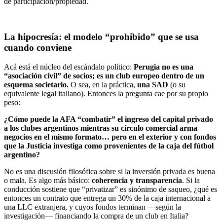
de participación/propiedad.
La hipocresía: el modelo “prohibido” que se usa
cuando conviene
Acá está el núcleo del escándalo político:
Perugia no es una
“asociación civil” de socios; es un club europeo dentro de un
esquema societario.
O sea, en la práctica,
una SAD
(o su
equivalente legal italiano). Entonces la pregunta cae por su propio
peso:
¿Cómo puede la AFA “combatir” el ingreso del capital privado
a los clubes argentinos mientras su círculo comercial arma
negocios en el mismo formato… pero en el exterior y con fondos
que la Justicia investiga como provenientes de la caja del fútbol
argentino?
No es una discusión filosófica sobre si la inversión privada es buena
o mala. Es algo más básico:
coherencia y transparencia
. Si la
conducción sostiene que “privatizar” es sinónimo de saqueo, ¿qué es
entonces un contrato que entrega un 30% de la caja internacional a
una LLC extranjera, y cuyos fondos terminan —según la
investigación— financiando la compra de un club en Italia?