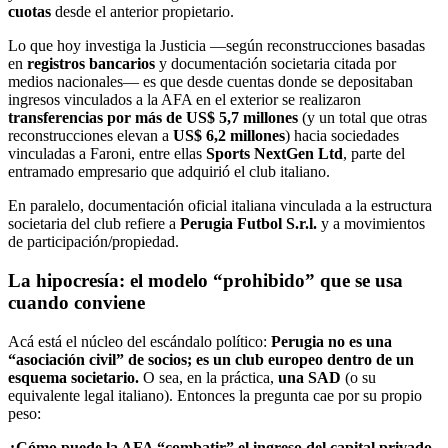
cuotas
desde el anterior propietario.
Lo que hoy investiga la Justicia —según reconstrucciones basadas
en
registros bancarios
y documentación societaria citada por
medios nacionales— es que desde cuentas donde se depositaban
ingresos vinculados a la AFA en el exterior se realizaron
transferencias por más de US$ 5,7 millones
(y un total que otras
reconstrucciones elevan a
US$ 6,2 millones
) hacia sociedades
vinculadas a Faroni, entre ellas
Sports NextGen Ltd
, parte del
entramado empresario que adquirió el club italiano.
En paralelo, documentación oficial italiana vinculada a la estructura
societaria del club refiere a
Perugia Futbol S.r.l.
y a movimientos
de participación/propiedad.
La hipocresía: el modelo “prohibido” que se usa
cuando conviene
Acá está el núcleo del escándalo político:
Perugia no es una
“asociación civil” de socios; es un club europeo dentro de un
esquema societario.
O sea, en la práctica,
una SAD
(o su
equivalente legal italiano). Entonces la pregunta cae por su propio
peso:
¿Cómo puede la AFA “combatir” el ingreso del capital privado