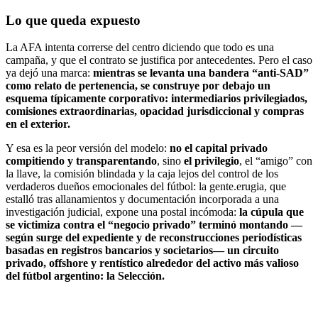
Lo que queda expuesto
La AFA intenta correrse del centro diciendo que todo es una
campaña, y que el contrato se justifica por antecedentes. Pero el caso
ya dejó una marca:
mientras se levanta una bandera “anti-SAD”
como relato de pertenencia, se construye por debajo un
esquema típicamente corporativo: intermediarios privilegiados,
comisiones extraordinarias, opacidad jurisdiccional y compras
en el exterior.
Y esa es la peor versión del modelo:
no el capital privado
compitiendo y transparentando
, sino
el privilegio
, el “amigo” con
la llave, la comisión blindada y la caja lejos del control de los
verdaderos dueños emocionales del fútbol: la gente.erugia, que
estalló tras allanamientos y documentación incorporada a una
investigación judicial, expone una postal incómoda:
la cúpula que
se victimiza contra el “negocio privado” terminó montando —
según surge del expediente y de reconstrucciones periodísticas
basadas en registros bancarios y societarios— un circuito
privado, offshore y rentístico alrededor del activo más valioso
del fútbol argentino: la Selección.