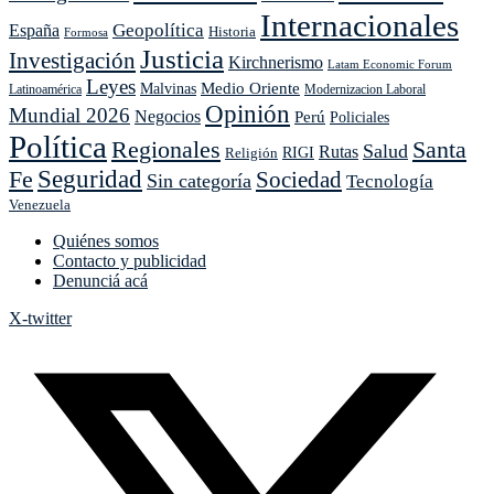
Internacionales
Geopolítica
España
Historia
Formosa
Justicia
Investigación
Kirchnerismo
Latam Economic Forum
Leyes
Medio Oriente
Malvinas
Latinoamérica
Modernizacion Laboral
Opinión
Mundial 2026
Negocios
Perú
Policiales
Política
Regionales
Santa
Salud
Rutas
Religión
RIGI
Seguridad
Fe
Sociedad
Sin categoría
Tecnología
Venezuela
Quiénes somos
Contacto y publicidad
Denunciá acá
X-twitter