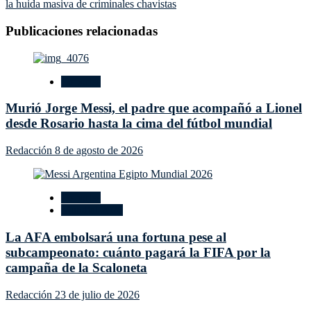
entradas
la huida masiva de criminales chavistas
Publicaciones relacionadas
Deportes
Murió Jorge Messi, el padre que acompañó a Lionel
desde Rosario hasta la cima del fútbol mundial
Redacción
8 de agosto de 2026
Deportes
Mundial 2026
La AFA embolsará una fortuna pese al
subcampeonato: cuánto pagará la FIFA por la
campaña de la Scaloneta
Redacción
23 de julio de 2026