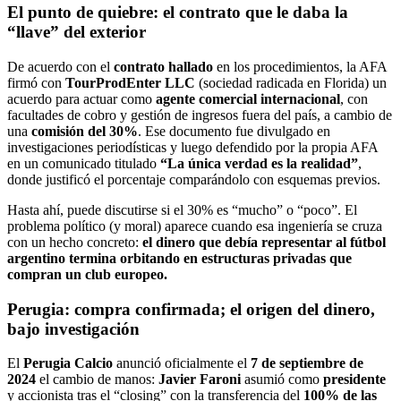
El punto de quiebre: el contrato que le daba la
“llave” del exterior
De acuerdo con el
contrato hallado
en los procedimientos, la AFA
firmó con
TourProdEnter LLC
(sociedad radicada en Florida) un
acuerdo para actuar como
agente comercial internacional
, con
facultades de cobro y gestión de ingresos fuera del país, a cambio de
una
comisión del 30%
. Ese documento fue divulgado en
investigaciones periodísticas y luego defendido por la propia AFA
en un comunicado titulado
“La única verdad es la realidad”
,
donde justificó el porcentaje comparándolo con esquemas previos.
Hasta ahí, puede discutirse si el 30% es “mucho” o “poco”. El
problema político (y moral) aparece cuando esa ingeniería se cruza
con un hecho concreto:
el dinero que debía representar al fútbol
argentino termina orbitando en estructuras privadas que
compran un club europeo.
Perugia: compra confirmada; el origen del dinero,
bajo investigación
El
Perugia Calcio
anunció oficialmente el
7 de septiembre de
2024
el cambio de manos:
Javier Faroni
asumió como
presidente
y accionista tras el “closing” con la transferencia del
100% de las