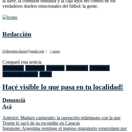
la llave, la comisión blindada y la caja lejos del control de los
verdaderos dueños emocionales del fútbol: la gente.
Redacción
el.liberador.diario@gmail.com
|
+ posts
Compartí esta noticia
Facebook
Twitter/X
Threads
WhatsApp
Telegram
Correo electrónico
Print
Hacé visible lo que pasa en tu localidad!
Denunciá
Acá
Navegación
Anterior:
Maduro capturado: la operación relámpago con la que
Trump lo sacó de su escondite en Caracas
de
Siguiente:
Argentina restringe el ingreso migratorio venezolano por