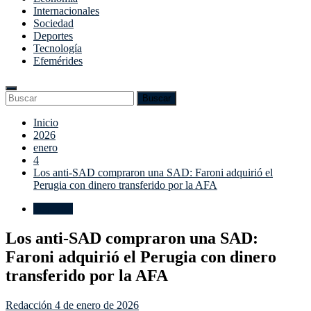
Internacionales
Sociedad
Deportes
Tecnología
Efemérides
Enter
Search
Buscar
Keyword
for:
Search
Saltar
Inicio
al
2026
contenido
enero
4
Los anti-SAD compraron una SAD: Faroni adquirió el
Perugia con dinero transferido por la AFA
Deportes
Los anti-SAD compraron una SAD:
Faroni adquirió el Perugia con dinero
transferido por la AFA
Redacción
4 de enero de 2026