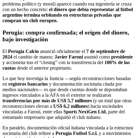
problema político (y moral) aparece cuando esa ingeniería se cruza
con un hecho concreto:
el dinero que debía representar al fútbol
argentino termina orbitando en estructuras privadas que
compran un club europeo.
Perugia: compra confirmada; el origen del dinero,
bajo investigación
El
Perugia Calcio
anunció oficialmente el
7 de septiembre de
2024
el cambio de manos:
Javier Faroni
asumió como
presidente
y accionista tras el “closing” con la transferencia del
100% de las
cuotas
desde el anterior propietario.
Lo que hoy investiga la Justicia —según reconstrucciones basadas
en
registros bancarios
y documentación societaria citada por
medios nacionales— es que desde cuentas donde se depositaban
ingresos vinculados a la AFA en el exterior se realizaron
transferencias por más de US$ 5,7 millones
(y un total que otras
reconstrucciones elevan a
US$ 6,2 millones
) hacia sociedades
vinculadas a Faroni, entre ellas
Sports NextGen Ltd
, parte del
entramado empresario que adquirió el club italiano.
En paralelo, documentación oficial italiana vinculada a la estructura
societaria del club refiere a
Perugia Futbol S.r.l.
y a movimientos