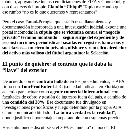
modelo, apoyándose incluso en dictámenes de FIFA y Conmebol, y
con discursos del propio
Claudio “Chiqui” Tapia
marcando que
ese rumbo “no es lo que queremos y representamos”.
Pero el caso Faroni-Perugia, que estalló tras allanamientos y
documentación incorporada a una investigación judicial, expone una
postal incómoda:
la cúpula que se victimiza contra el “negocio
privado” terminó montando —según surge del expediente y de
reconstrucciones periodísticas basadas en registros bancarios y
societarios— un circuito privado, offshore y rentístico alrededor
del activo más valioso del fútbol argentino: la Selección.
El punto de quiebre: el contrato que le daba la
“llave” del exterior
De acuerdo con el
contrato hallado
en los procedimientos, la AFA
firmó con
TourProdEnter LLC
(sociedad radicada en Florida) un
acuerdo para actuar como
agente comercial internacional
, con
facultades de cobro y gestión de ingresos fuera del país, a cambio de
una
comisión del 30%
. Ese documento fue divulgado en
investigaciones periodísticas y luego defendido por la propia AFA
en un comunicado titulado
“La única verdad es la realidad”
,
donde justificó el porcentaje comparándolo con esquemas previos.
Hasta ahí, puede discutirse si el 30% es “mucho” o “poco”. El